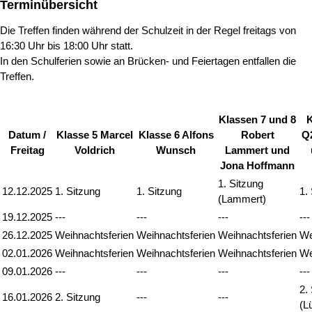
Terminübersicht
Die Treffen finden während der Schulzeit in der Regel freitags von
16:30 Uhr bis 18:00 Uhr statt.
In den Schulferien sowie an Brücken- und Feiertagen entfallen die
Treffen.
Klassen 7 und 8
K
Datum /
Klasse 5 Marcel
Klasse 6 Alfons
Robert
Q2
Freitag
Voldrich
Wunsch
Lammert und
Jona Hoffmann
1. Sitzung
12.12.2025
1. Sitzung
1. Sitzung
1.
(Lammert)
19.12.2025
---
---
---
---
26.12.2025
Weihnachtsferien
Weihnachtsferien
Weihnachtsferien
We
02.01.2026
Weihnachtsferien
Weihnachtsferien
Weihnachtsferien
We
09.01.2026
---
---
---
---
2.
16.01.2026
2. Sitzung
---
---
(L