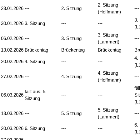
2. Sitzung
23.01.2026
---
2. Sitzung
---
(Hoffmann)
3.
30.01.2026
3. Sitzung
---
---
(L
3. Sitzung
06.02.2026
---
3. Sitzung
---
(Lammert)
13.02.2026
Brückentag
Brückentag
Brückentag
Br
4.
20.02.2026
4. Sitzung
---
---
(L
4. Sitzung
27.02.2026
---
4. Sitzung
---
(Hoffmann)
fäl
fällt aus: 5.
06.03.2026
---
---
Si
Sitzung
(L
5. Sitzung
13.03.2026
---
5. Sitzung
---
(Lammert)
6.
20.03.2026
6. Sitzung
---
---
(L
27.03.2026
---
---
---
---